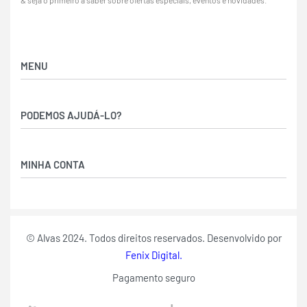
& seja o primeiro a saber sobre ofertas especiais, eventos e novidades.
MENU
Home
PODEMOS AJUDÁ-LO?
Loja
Novidades
Como Encomendar
Nova Coleção
MINHA CONTA
Devoluções & Reembolsos
Secção Peace
Política de Privacidade
Minha Conta
Termos & Condições
Pedidos
Carrinho
© Alvas 2024. Todos direitos reservados. Desenvolvido por
Enviar Dinheiro
Fenix Digital.
Pagamento seguro