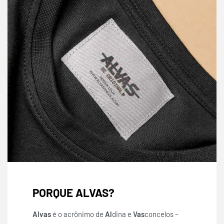
PORQUE ALVAS?
Alvas
é o acrônimo de
Al
dina e
Vas
concelos –