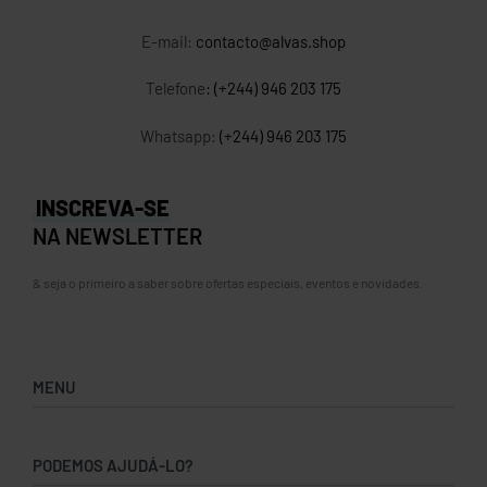
E-mail:
contacto@alvas.shop
Telefone
: (+244) 946 203 175
Whatsapp:
(+244) 946 203 175
INSCREVA-SE
NA NEWSLETTER
& seja o primeiro a saber sobre ofertas especiais, eventos e novidades.
MENU
Home
PODEMOS AJUDÁ-LO?
Loja