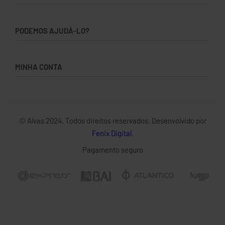
Home
PODEMOS AJUDÁ-LO?
Loja
Novidades
Como Encomendar
Nova Coleção
MINHA CONTA
Devoluções & Reembolsos
Secção Peace
Política de Privacidade
Minha Conta
Termos & Condições
Pedidos
Carrinho
© Alvas 2024. Todos direitos reservados. Desenvolvido por
Enviar Dinheiro
Fenix Digital.
Pagamento seguro