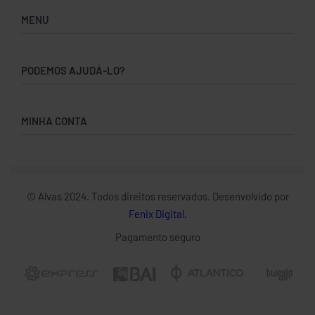
MENU
Home
PODEMOS AJUDÁ-LO?
Loja
Novidades
Como Encomendar
Nova Coleção
MINHA CONTA
Devoluções & Reembolsos
Secção Peace
Política de Privacidade
Minha Conta
Termos & Condições
Pedidos
Carrinho
© Alvas 2024. Todos direitos reservados. Desenvolvido por
Enviar Dinheiro
Fenix Digital.
Pagamento seguro